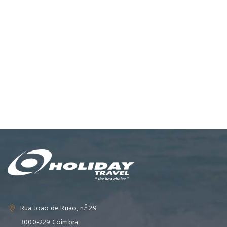
Rua João de Ruão, n.º 29
3000-229 Coimbra