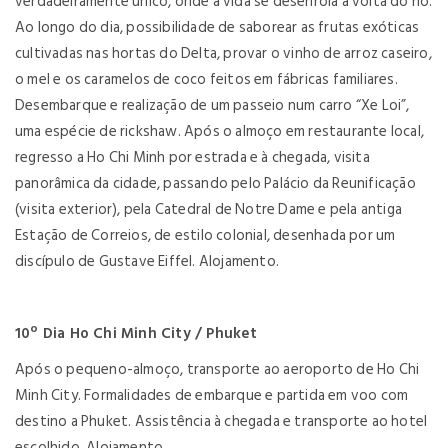
verdadeiramente único, onde a vida se desenrola à volta do rio.
Ao longo do dia, possibilidade de saborear as frutas exóticas
cultivadas nas hortas do Delta, provar o vinho de arroz caseiro,
o mel e os caramelos de coco feitos em fábricas familiares.
Desembarque e realização de um passeio num carro “Xe Loi”,
uma espécie de rickshaw. Após o almoço em restaurante local,
regresso a Ho Chi Minh por estrada e à chegada, visita
panorâmica da cidade, passando pelo Palácio da Reunificação
(visita exterior), pela Catedral de Notre Dame e pela antiga
Estação de Correios, de estilo colonial, desenhada por um
discípulo de Gustave Eiffel. Alojamento.
10º Dia Ho Chi Minh City / Phuket
Após o pequeno-almoço, transporte ao aeroporto de Ho Chi
Minh City. Formalidades de embarque e partida em voo com
destino a Phuket. Assistência à chegada e transporte ao hotel
escolhido. Alojamento.