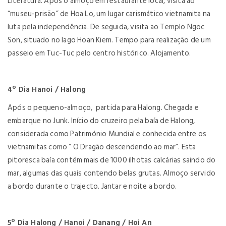
Literatura. Após o almoço em restaurante local, visita ao
“museu-prisão” de Hoa Lo, um lugar carismático vietnamita na
luta pela independência. De seguida, visita ao Templo Ngoc
Son, situado no lago Hoan Kiem. Tempo para realização de um
passeio em Tuc-Tuc pelo centro histórico. Alojamento.
4º Dia Hanoi / Halong
Após o pequeno-almoço, partida para Halong. Chegada e
embarque no Junk. Início do cruzeiro pela baía de Halong,
considerada como Património Mundial e conhecida entre os
vietnamitas como “ O Dragão descendendo ao mar”. Esta
pitoresca baía contém mais de 1000 ilhotas calcárias saindo do
mar, algumas das quais contendo belas grutas. Almoço servido
a bordo durante o trajecto. Jantar e noite a bordo.
5º Dia Halong / Hanoi / Danang / Hoi An