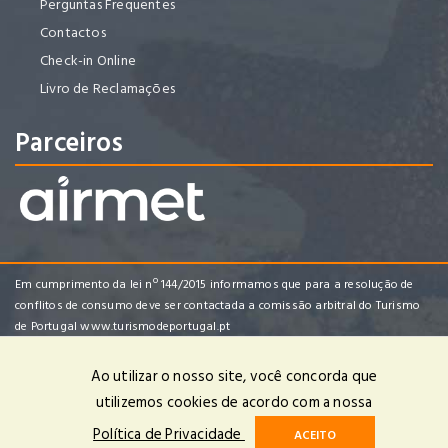
Perguntas Frequentes
Contactos
Check-in Online
Livro de Reclamações
Parceiros
Em cumprimento da lei nº 144/2015 informamos que para a resolução de
conflitos de consumo deve ser contactada a comissão arbitral do Turismo
de Portugal
www.turismodeportugal.pt
Ao utilizar o nosso site, você concorda que
utilizemos cookies de acordo com a nossa
Enredo Tropical Viagens e Turismo, Lda | RNAVT 4482 | © 2025 Todos
Política de Privacidade
ACEITO