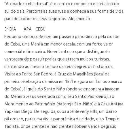
"A cidade rainha do sul", é o centro económico e turístico do
sul do país. Percorra as suas ruas e conheça a sua forma de vida
para descobrir os seus segredos. Alojamento.
5º DIA APA CEBU
Pequeno-almoço. Realize um passeio panorâmico pela cidade
de Cebu, uma Manila em menor escala, com um forte valor
comercial e financeiro. No entanto, o que a distingue é a
vantagem de possuir praias que atraem muitos turistas,
mantendo ao mesmo tempo os seus segredos históricos.
Visita ao Forte San Pedro, à Cruz de Magalhães (local da
primeira celebração da missa em 1521 e agora um famoso marco
de Cebu), à Igreja do Santo Niño (onde se encontra a imagem
do Menino Jesus venerada como seu Santo Padroeiro), ao
Monumento ao Património (da Igreja Sto. Niño) e à Casa Antiga
Yap-San Diego. De seguida, suba até Beverly Hills, um bairro
pitoresco, para uma vista panorâmica da cidade, e ao Templo
Taoísta, onde crentes e não crentes sobem vários degraus