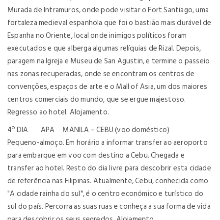
Murada de Intramuros, onde pode visitar o Fort Santiago, uma
fortaleza medieval espanhola que foi o bastião mais durável de
Espanha no Oriente, local onde inimigos políticos foram
executados e que alberga algumas relíquias de Rizal. Depois,
paragem na Igreja e Museu de San Agustin, e termine o passeio
nas zonas recuperadas, onde se encontram os centros de
convenções, espaços de arte e o Mall of Asia, um dos maiores
centros comerciais do mundo, que se ergue majestoso.
Regresso ao hotel. Alojamento.
4º DIA APA MANILA – CEBU (voo doméstico)
Pequeno-almoço. Em horário a informar transfer ao aeroporto
para embarque em voo com destino a Cebu. Chegada e
transfer ao hotel. Resto do dia livre para descobrir esta cidade
de referência nas Filipinas. Atualmente, Cebu, conhecida como
"A cidade rainha do sul", é o centro económico e turístico do
sul do país. Percorra as suas ruas e conheça a sua forma de vida
para descobrir os seus segredos. Alojamento.