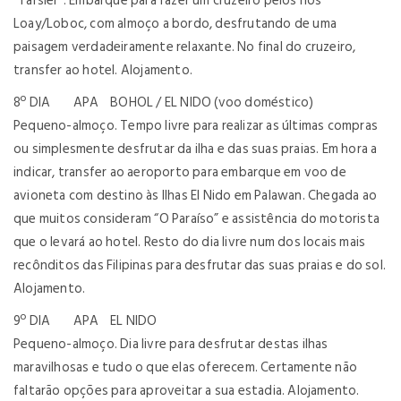
"Tarsier". Embarque para fazer um cruzeiro pelos rios
Loay/Loboc, com almoço a bordo, desfrutando de uma
paisagem verdadeiramente relaxante. No final do cruzeiro,
transfer ao hotel. Alojamento.
8º DIA APA BOHOL / EL NIDO (voo doméstico)
Pequeno-almoço. Tempo livre para realizar as últimas compras
ou simplesmente desfrutar da ilha e das suas praias. Em hora a
indicar, transfer ao aeroporto para embarque em voo de
avioneta com destino às Ilhas El Nido em Palawan. Chegada ao
que muitos consideram “O Paraíso” e assistência do motorista
que o levará ao hotel. Resto do dia livre num dos locais mais
recônditos das Filipinas para desfrutar das suas praias e do sol.
Alojamento.
9º DIA APA EL NIDO
Pequeno-almoço. Dia livre para desfrutar destas ilhas
maravilhosas e tudo o que elas oferecem. Certamente não
faltarão opções para aproveitar a sua estadia. Alojamento.