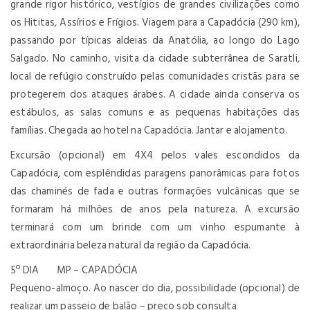
grande rigor histórico, vestígios de grandes civilizações como
os Hititas, Assírios e Frígios. Viagem para a Capadócia (290 km),
passando por típicas aldeias da Anatólia, ao longo do Lago
Salgado. No caminho, visita da cidade subterrânea de Saratli,
local de refúgio construído pelas comunidades cristãs para se
protegerem dos ataques árabes. A cidade ainda conserva os
estábulos, as salas comuns e as pequenas habitações das
famílias. Chegada ao hotel na Capadócia. Jantar e alojamento.
Excursão (opcional) em 4X4 pelos vales escondidos da
Capadócia, com esplêndidas paragens panorâmicas para fotos
das chaminés de fada e outras formações vulcânicas que se
formaram há milhões de anos pela natureza. A excursão
terminará com um brinde com um vinho espumante à
extraordinária beleza natural da região da Capadócia.
5º DIA MP – CAPADÓCIA
Pequeno-almoço. Ao nascer do dia, possibilidade (opcional) de
realizar um passeio de balão – preço sob consulta