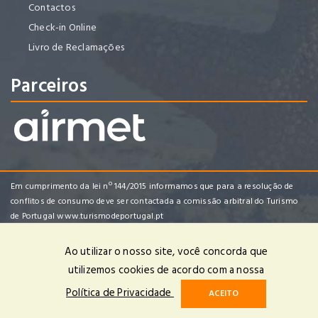
Contactos
Check-in Online
Livro de Reclamações
Parceiros
Em cumprimento da lei nº 144/2015 informamos que para a resolução de
conflitos de consumo deve ser contactada a comissão arbitral do Turismo
de Portugal
www.turismodeportugal.pt
Ao utilizar o nosso site, você concorda que
utilizemos cookies de acordo com a nossa
Enredo Tropical Viagens e Turismo, Lda | RNAVT 4482 | © 2025 Todos
Política de Privacidade
ACEITO
os Direitos Reservados | Powered by
OPTIGEST