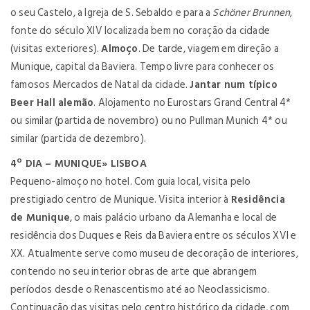
o seu Castelo, a Igreja de S. Sebaldo e para a
Schöner Brunnen
,
fonte do século XIV localizada bem no coração da cidade
(visitas exteriores).
Almoço
. De tarde, viagem em direção a
Munique, capital da Baviera. Tempo livre para conhecer os
famosos Mercados de Natal da cidade.
Jantar num típico
Beer Hall alemão
. Alojamento no Eurostars Grand Central 4*
ou similar (partida de novembro) ou no Pullman Munich 4* ou
similar (partida de dezembro).
4º DIA – MUNIQUE» LISBOA
Pequeno-almoço no hotel. Com guia local, visita pelo
prestigiado centro de Munique. Visita interior à
Residência
de Munique
, o mais palácio urbano da Alemanha e local de
residência dos Duques e Reis da Baviera entre os séculos XVI e
XX. Atualmente serve como museu de decoração de interiores,
contendo no seu interior obras de arte que abrangem
períodos desde o Renascentismo até ao Neoclassicismo.
Continuação das visitas pelo centro histórico da cidade, com