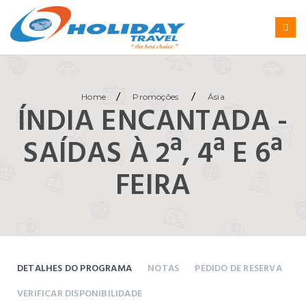
/
/
Home
Promoções
Ásia
ÍNDIA ENCANTADA -
SAÍDAS À 2ª, 4ª E 6ª
FEIRA
DETALHES DO PROGRAMA
NOTAS
PEDIDO DE RESERVA
VERIFICAR DISPONIBILIDADE