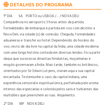
DETALHES DO PROGRAMA
1º DIA SA PORTO ou LISBOA /… / NOVA DELI
Comparência no aeroporto 3 horas antes da partida.
Formalidades de embarque e partida em voo com destino a
Nova Deli, via cidade (s) de conexão. Chegada, formalidades
aduaneiras e transfer ao hotel. Dependendo do horário do
voo, resto de dia livre na capital da Índia, uma cidade moderna
com uma longa história contada em diversas lendas. Foi a partir
daqui que sucessivas dinastias hinduístas, muçulmanas e
mogóis governaram a Índia. Mais tarde, também os britânicos,
orientados por Sir Edwin Lutyens, criaram aqui a sua capital
encantada. Testemunhe o caos da capital indiana, uma
experiência sensorial e espiritual única, perfumada pelo aroma
intenso das especiarias e colorida pelos saris e turbantes das
multidões que preenchem as ruas. Alojamento.
2º DIA MP NOVA DELI