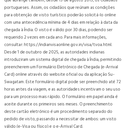
que abrange também, desde 15 de agosto 2015, os cidadãos
portugueses. Assim, os cidadãos que reúnam as condições
para obtenção de visto turístico poderão solicitá-lo online
com uma antecedência mínima de 4 dias em relação à data da
chegada à Índia. O visto é válido por 30 dias, podendo ser
requerido 2 vezes em cada ano. Para mais informações,
consultar: https://indianvisaonline.gov.in/visa/tvoa.html.
Desde 1 de outubro de 2025, as autoridades indianas
introduziram um sistema digital de chegada à Índia, permitindo
preencherem um Formulário Eletrónico de Chegada (e-Arrival
Card) online através do website oficial ou da aplicação Su-
Swagatam. Este formulário digital pode ser preenchido até 72
horas antes da viagem, e as autoridades incentivam o seu uso
para um processo mais rápido. O formulário em papel ainda é
aceite durante os primeiros seis meses. O preenchimento
deste cartão eletrónico é um procedimento separado do
pedido de visto, passando a necessitar de ambos: um visto
válido (e-Visa ou físico) e o e-Arrival Card.