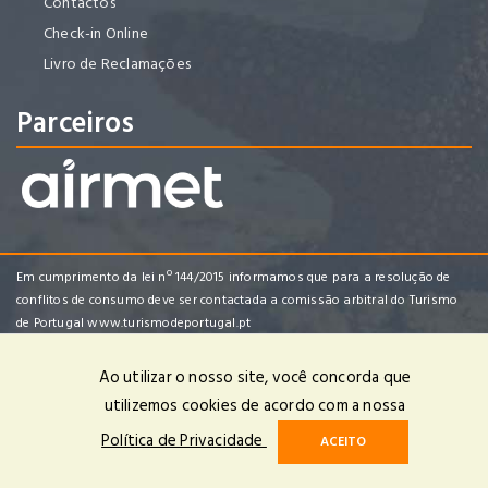
Contactos
Check-in Online
Livro de Reclamações
Parceiros
Em cumprimento da lei nº 144/2015 informamos que para a resolução de
conflitos de consumo deve ser contactada a comissão arbitral do Turismo
de Portugal
www.turismodeportugal.pt
Ao utilizar o nosso site, você concorda que
utilizemos cookies de acordo com a nossa
Enredo Tropical Viagens e Turismo, Lda | RNAVT 4482 | © 2025 Todos
Política de Privacidade
ACEITO
os Direitos Reservados | Powered by
OPTIGEST