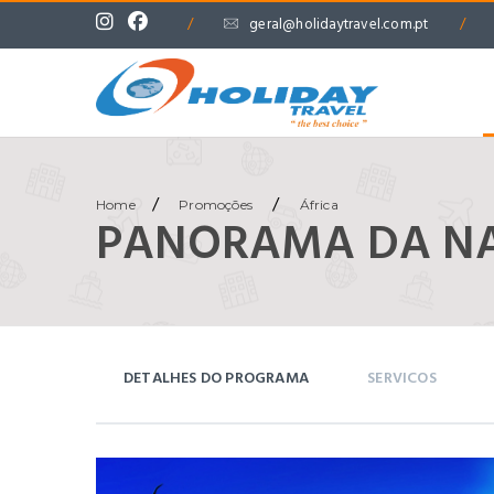
/
geral@holidaytravel.com.pt
/
/
/
Home
Promoções
África
PANORAMA DA NAM
DETALHES DO PROGRAMA
SERVICOS