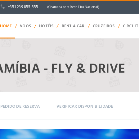
+351 239 855 555
(Chamada para Rede Fixa Nacional)
/
/
/
/
/
HOME
VOOS
HOTÉIS
RENT A CAR
CRUZEIROS
CIRCUI
ÍBIA - FLY & DRIVE
PEDIDO DE RESERVA
VERIFICAR DISPONIBILIDADE