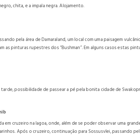
egro, chita, e a impala negra. Alojamento.
sando pela área de Damaraland, um local com uma paisagem vulcâni
tram as pinturas rupestres dos “Bushman”. Em alguns casos estas pint
arde, possibilidade de passear a pé pela bonita cidade de Swakop
mib
a em cruzeiro na lagoa, onde, além de se poder observar uma grande 
inhos. Após o cruzeiro, continuação para Sossusvlei, passando pel