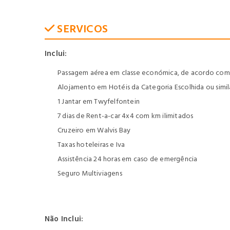
SERVICOS
Inclui:
Passagem aérea em classe económica, de acordo com o
Alojamento em Hotéis da Categoria Escolhida ou sim
1 Jantar em Twyfelfontein
7 dias de Rent-a-car 4x4 com km ilimitados
Cruzeiro em Walvis Bay
Taxas hoteleiras e Iva
Assistência 24 horas em caso de emergência
Seguro Multiviagens
Não Inclui: