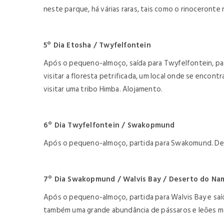
neste parque, há várias raras, tais como o rinoceronte n
5º Dia Etosha / Twyfelfontein
Após o pequeno-almoço, saída para Twyfelfontein, pas
visitar a floresta petrificada, um local onde se encon
visitar uma tribo Himba. Alojamento.
6º Dia Twyfelfontein / Swakopmund
Após o pequeno-almoço, partida para Swakomund. De t
7º Dia Swakopmund / Walvis Bay / Deserto do Na
Após o pequeno-almoço, partida para Walvis Bay e saíd
também uma grande abundância de pássaros e leões mar