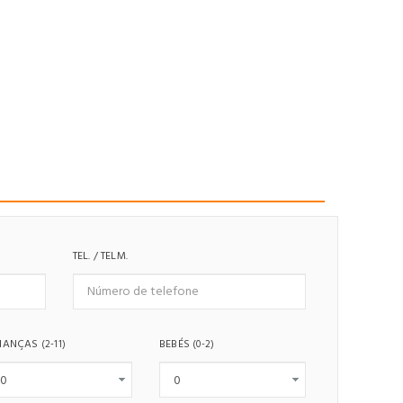
TEL. / TELM.
IANÇAS
BEBÉS
(2-11)
(0-2)