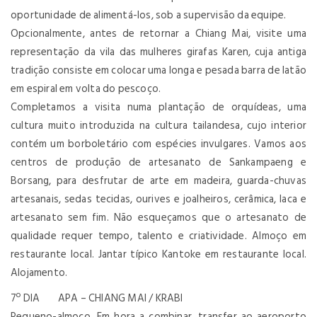
oportunidade de alimentá-los, sob a supervisão da equipe.
Opcionalmente, antes de retornar a Chiang Mai, visite uma
representação da vila das mulheres girafas Karen, cuja antiga
tradição consiste em colocar uma longa e pesada barra de latão
em espiral em volta do pescoço.
Completamos a visita numa plantação de orquídeas, uma
cultura muito introduzida na cultura tailandesa, cujo interior
contém um borboletário com espécies invulgares. Vamos aos
centros de produção de artesanato de Sankampaeng e
Borsang, para desfrutar de arte em madeira, guarda-chuvas
artesanais, sedas tecidas, ourives e joalheiros, cerâmica, laca e
artesanato sem fim. Não esqueçamos que o artesanato de
qualidade requer tempo, talento e criatividade. Almoço em
restaurante local. Jantar típico Kantoke em restaurante local.
Alojamento.
7º DIA APA – CHIANG MAI / KRABI
Pequeno-almoço. Em hora a combinar, transfer ao aeroporto